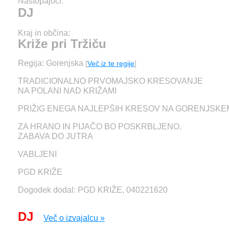
Nastopajoči:
DJ
Kraj in občina:
Križe pri Tržiču
Regija: Gorenjska
[
Več iz te regije
]
TRADICIONALNO PRVOMAJSKO KRESOVANJE
NA POLANI NAD KRIŽAMI
PRIŽIG ENEGA NAJLEPŠIH KRESOV NA GORENJSKE
ZA HRANO IN PIJAČO BO POSKRBLJENO.
ZABAVA DO JUTRA
VABLJENI
PGD KRIŽE
Dogodek dodal: PGD KRIŽE, 040221620
DJ
Več o izvajalcu »