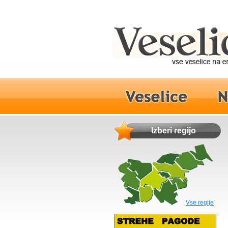
Izberi regijo
Vse regije