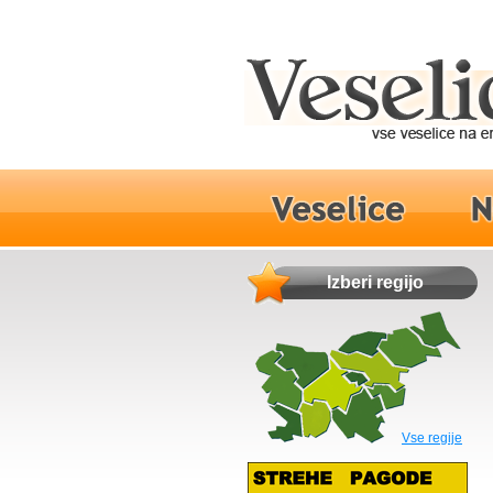
Izberi regijo
Vse regije