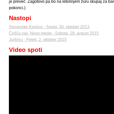
je preveč. Zagotovo pa bo na letošnjem žuru skupaj za ba
pokonci.)
Nastopi
Slovenske Konjice - Sreda, 30. oktober 2013
Češča vas, Novo mesto - Sobota, 29. avgust 2015
Juršinci - Petek, 2. oktober 2015
Video spoti