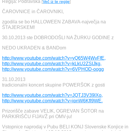
Regija: Podravska
[
Več iz te regije
]
ČAROVNICE in ČAROVNIKI,
zgodila se bo HALLOWEEN ZABAVA-največja na
ŠTAJERSKEM!
30.10.2013 ste DOBRODOŠLI NA ŽURKU GODINE z
NEDO UKRADEN & BANDom
http://www.youtube.com/watch?v=yQ65W4WvFfE,
http://www.youtube.com/watch?v=kLkU2ZSIJkg,
http://www.youtube.com/watch?v=6VPHOD-oogg
31.10.2013
tradicionalni koncert skupine POWERŠOK z gosti
http://www.youtube.com/watch?v=JQTJ3V39lXo,
http://www.youtube.com/watch?v=ipnW6KfI9WE.
Prizorišče zabave VELIK, OGREVAN ŠOTOR na
PARKIRIŠČU FIJAVŽ pri OMV-ju!
Vstopnice naprodaj v Pubu BELI KONJ Slovenske Konjice in