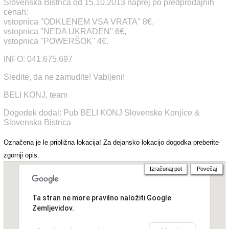
Slovenska Bistrica od 15.10.2013 naprej po predprodajnih
cenah:
vstopnica ''ODKLENEM VSA VRATA'' 8€,
vstopnica ''NEDA UKRADEN'' 6€,
vstopnica ''POWERŠOK'' 4€.
INFO: 041.675.697
Sledite, da ne zamudite! Vabljeni!
BELI KONJ, team
Dogodek dodal: Pub BELI KONJ Slovenske Konjice &
Slovenska Bistrica
Označena je le približna lokacija! Za dejansko lokacijo dogodka preberite
zgornji opis.
Izračunaj pot
Povečaj
Ta stran ne more pravilno naložiti Google
Zemljevidov.