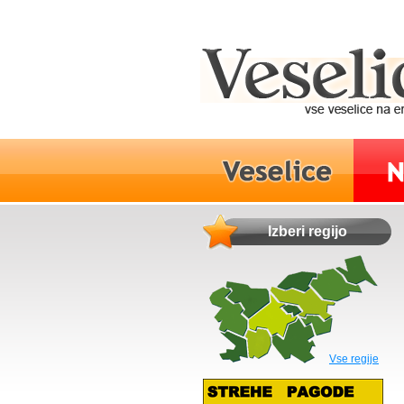
Izberi regijo
Vse regije