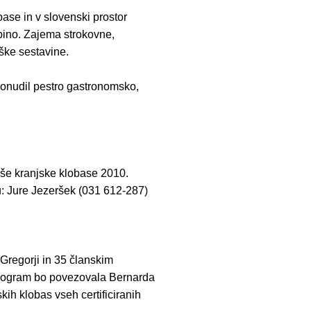
base in v slovenski prostor
ebino. Zajema strokovne,
ške sestavine.
ponudil pestro gastronomsko,
jše kranjske klobase 2010.
u: Jure Jezeršek (031 612-287)
Gregorji in 35 članskim
Program bo povezovala Bernarda
ih klobas vseh certificiranih