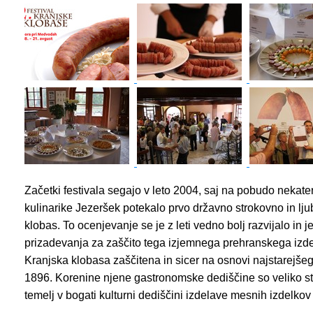
Začetki festivala segajo v leto 2004, saj na pobudo nekat
kulinarike Jezeršek potekalo prvo državno strokovno in lju
klobas. To ocenjevanje se je z leti vedno bolj razvijalo in
prizadevanja za zaščito tega izjemnega prehranskega izdel
Kranjska klobasa zaščitena in sicer na osnovi najstarejše
1896. Korenine njene gastronomske dediščine so veliko 
temelj v bogati kulturni dediščini izdelave mesnih izdelkov