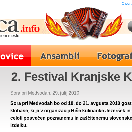
O port
2. Festival Kranjske 
Sora pri Medvodah, 29. julij 2010
Sora pri Medvodah bo od 18. do 21. avgusta 2010 gostil
klobase, ki je v organizaciji Hiše kulinarike Jezeršek 
celoti posvečen poznanemu in zaščitenemu slovens
izdelku.