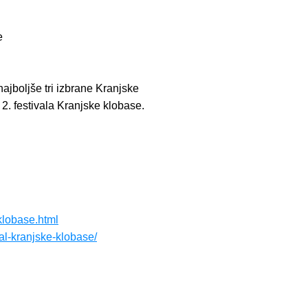
e
ajboljše tri izbrane Kranjske
 2. festivala Kranjske klobase.
klobase.html
val-kranjske-klobase/