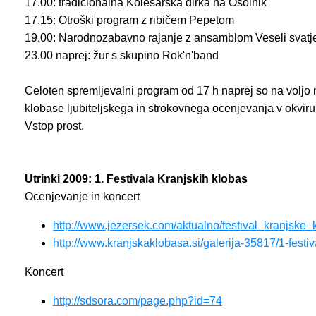
17.00: tradicionalna Kolesarska dirka na Osolnik
17.15: Otroški program z ribičem Pepetom
19.00: Narodnozabavno rajanje z ansamblom Veseli svatj
23.00 naprej: žur s skupino Rok'n'band
Celoten spremljevalni program od 17 h naprej so na voljo n
klobase ljubiteljskega in strokovnega ocenjevanja v okviru
Vstop prost.
Utrinki 2009: 1. Festivala Kranjskih klobas
Ocenjevanje in koncert
http://www.jezersek.com/aktualno/festival_kranjske_
http://www.kranjskaklobasa.si/galerija-35817/1-festi
Koncert
http://sdsora.com/page.php?id=74