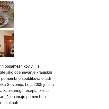
erih posameznikov v Hiši
biteljsko ocenjevanje kranjskih
 je pomembno sooblikovalo tudi
ka Slovenije. Leta 2008 je bila
ga zapisanega recepta iz leta
starejše in imajo pomemben
 ob kolinah.