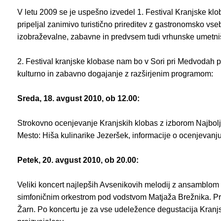
V letu 2009 se je uspešno izvedel 1. Festival Kranjske klo
pripeljal zanimivo turistično prireditev z gastronomsko vs
izobraževalne, zabavne in predvsem tudi vrhunske umetni
2. Festival kranjske klobase nam bo v Sori pri Medvodah 
kulturno in zabavno dogajanje z razširjenim programom:
Sreda, 18. avgust 2010, ob 12.00:
Strokovno ocenjevanje Kranjskih klobas z izborom Najbol
Mesto: Hiša kulinarike Jezeršek, informacije o ocenjevanj
Petek, 20. avgust 2010, ob 20.00:
Veliki koncert najlepših Avsenikovih melodij z ansamblom 
simfoničnim orkestrom pod vodstvom Matjaža Brežnika. 
Žarn. Po koncertu je za vse udeležence degustacija Kranjsk