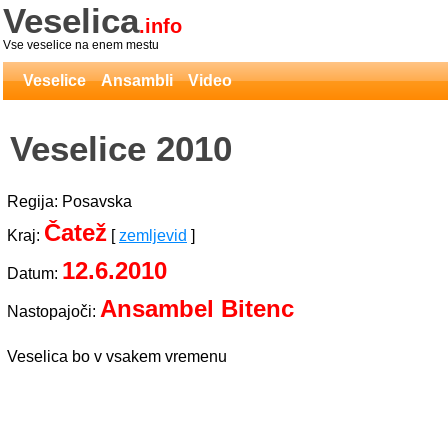
Veselica
.info
Vse veselice na enem mestu
Veselice
Ansambli
Video
Veselice 2010
Regija: Posavska
Čatež
Kraj:
[
zemljevid
]
12.6.2010
Datum:
Ansambel Bitenc
Nastopajoči:
Veselica bo v vsakem vremenu