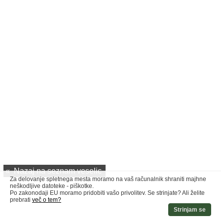
«
Nazaj na seznam veselic
Za delovanje spletnega mesta moramo na vaš računalnik shraniti majhne
neškodljive datoteke - piškotke.
Po zakonodaji EU moramo pridobiti vašo privolitev. Se strinjate? Ali želite
prebrati
več o tem?
Strinjam se