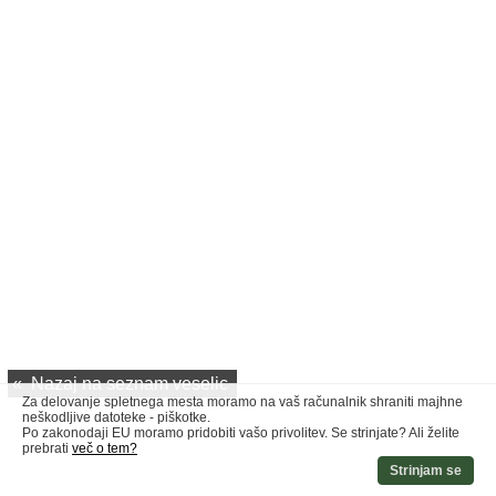
«
Nazaj na seznam veselic
Za delovanje spletnega mesta moramo na vaš računalnik shraniti majhne
neškodljive datoteke - piškotke.
Po zakonodaji EU moramo pridobiti vašo privolitev. Se strinjate? Ali želite
prebrati
več o tem?
Strinjam se