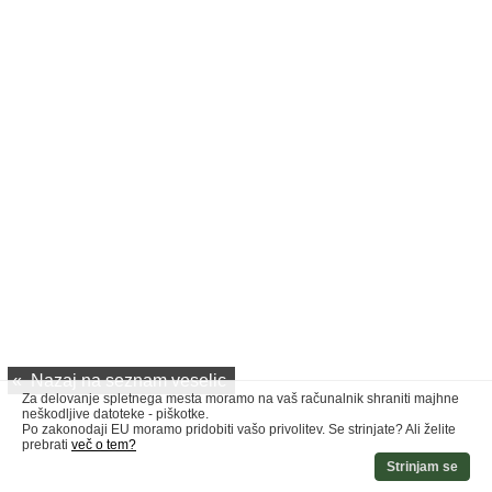
«
Nazaj na seznam veselic
Za delovanje spletnega mesta moramo na vaš računalnik shraniti majhne
neškodljive datoteke - piškotke.
Po zakonodaji EU moramo pridobiti vašo privolitev. Se strinjate? Ali želite
prebrati
več o tem?
Strinjam se