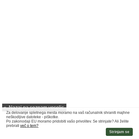
«
Nazaj na seznam veselic
Za delovanje spletnega mesta moramo na vaš računalnik shraniti majhne
neškodljive datoteke - piškotke.
Po zakonodaji EU moramo pridobiti vašo privolitev. Se strinjate? Ali želite
prebrati
več o tem?
Strinjam se