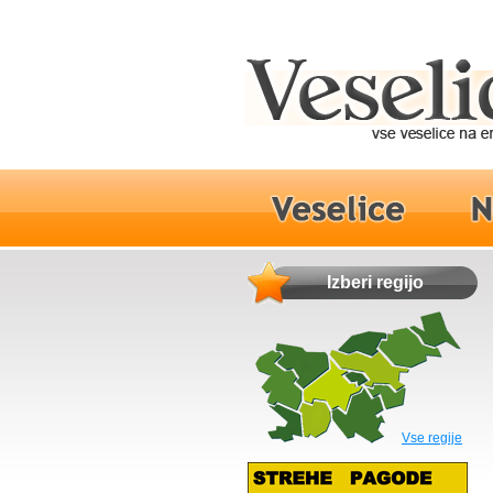
Izberi regijo
Vse regije