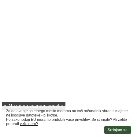
«
Nazaj na seznam veselic
Za delovanje spletnega mesta moramo na vaš računalnik shraniti majhne
neškodljive datoteke - piškotke.
Po zakonodaji EU moramo pridobiti vašo privolitev. Se strinjate? Ali želite
prebrati
več o tem?
Strinjam se