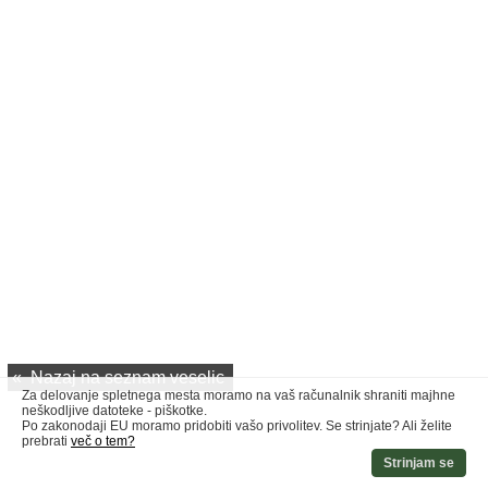
«
Nazaj na seznam veselic
Za delovanje spletnega mesta moramo na vaš računalnik shraniti majhne
neškodljive datoteke - piškotke.
Po zakonodaji EU moramo pridobiti vašo privolitev. Se strinjate? Ali želite
prebrati
več o tem?
Strinjam se