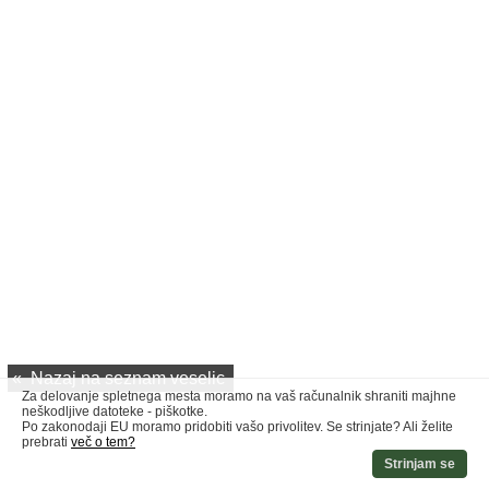
«
Nazaj na seznam veselic
Za delovanje spletnega mesta moramo na vaš računalnik shraniti majhne
neškodljive datoteke - piškotke.
Po zakonodaji EU moramo pridobiti vašo privolitev. Se strinjate? Ali želite
prebrati
več o tem?
Strinjam se