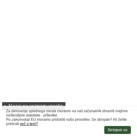
«
Nazaj na seznam veselic
Za delovanje spletnega mesta moramo na vaš računalnik shraniti majhne
neškodljive datoteke - piškotke.
Po zakonodaji EU moramo pridobiti vašo privolitev. Se strinjate? Ali želite
prebrati
več o tem?
Strinjam se