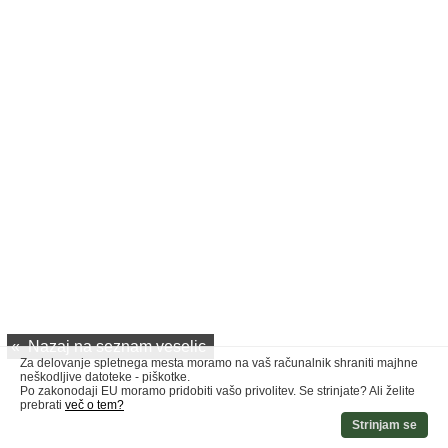
«
Nazaj na seznam veselic
Za delovanje spletnega mesta moramo na vaš računalnik shraniti majhne
neškodljive datoteke - piškotke.
Po zakonodaji EU moramo pridobiti vašo privolitev. Se strinjate? Ali želite
prebrati
več o tem?
Strinjam se