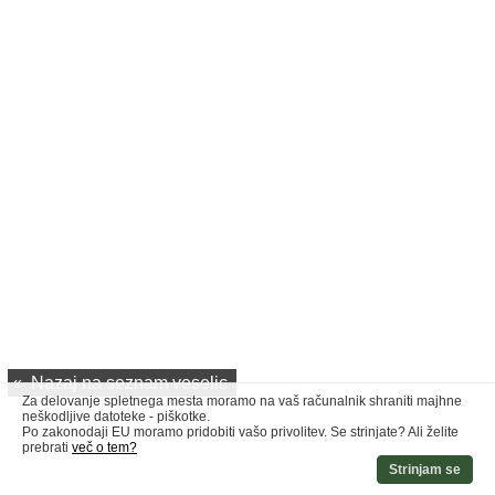
«
Nazaj na seznam veselic
Za delovanje spletnega mesta moramo na vaš računalnik shraniti majhne
neškodljive datoteke - piškotke.
Po zakonodaji EU moramo pridobiti vašo privolitev. Se strinjate? Ali želite
prebrati
več o tem?
Strinjam se