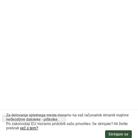
Za delovanje spletnega mesta moramo na vaš računalnik shraniti majhne
«
Nazaj na seznam veselic
neškodljive datoteke - piškotke.
Po zakonodaji EU moramo pridobiti vašo privolitev. Se strinjate? Ali želite
prebrati
več o tem?
Strinjam se