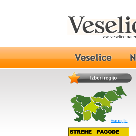
Izberi regijo
Vse regije