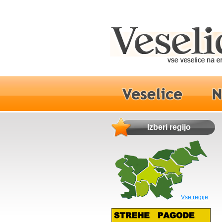
Izberi regijo
Vse regije