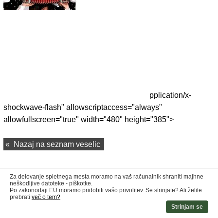
pplication/x-
shockwave-flash" allowscriptaccess="always"
allowfullscreen="true" width="480" height="385">
«
Nazaj na seznam veselic
Za delovanje spletnega mesta moramo na vaš računalnik shraniti majhne
neškodljive datoteke - piškotke.
Po zakonodaji EU moramo pridobiti vašo privolitev. Se strinjate? Ali želite
prebrati
več o tem?
Strinjam se