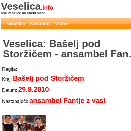
Veselica
.info
Vse veselice na enem mestu
Veselice
Ansambli
Video
Veselica: Bašelj pod
Storžičem - ansambel Fant
z vasi
Regija:
Bašelj pod Storžičem
Kraj:
29.8.2010
Datum:
ansambel Fantje z vasi
Nastopajoči: