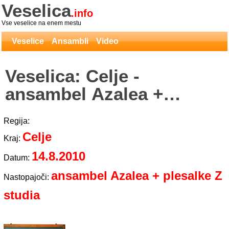
Veselica
.info
Vse veselice na enem mestu
Veselice
Ansambli
Video
Veselica: Celje -
ansambel Azalea +
plesalke Z studia
Regija:
Celje
Kraj:
14.8.2010
Datum:
ansambel Azalea + plesalke Z
Nastopajoči:
studia