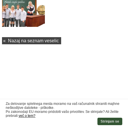
«
Nazaj na seznam veselic
Za delovanje spletnega mesta moramo na vaš računalnik shraniti majhne
neškodljive datoteke - piškotke.
Po zakonodaji EU moramo pridobiti vašo privolitev. Se strinjate? Ali želite
prebrati
več o tem?
Strinjam se