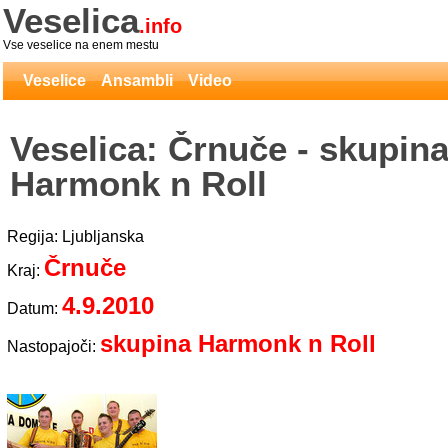
Veselica
.info
Vse veselice na enem mestu
Veselice
Ansambli
Video
Veselica: Črnuče - skupin
Harmonk n Roll
Regija: Ljubljanska
Črnuče
Kraj:
4.9.2010
Datum:
skupina Harmonk n Roll
Nastopajoči: