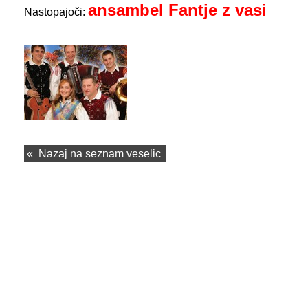
ansambel Fantje z vasi
Nastopajoči:
«
Nazaj na seznam veselic