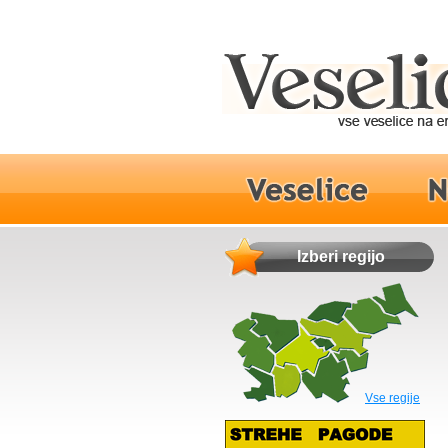
Izberi regijo
Vse regije