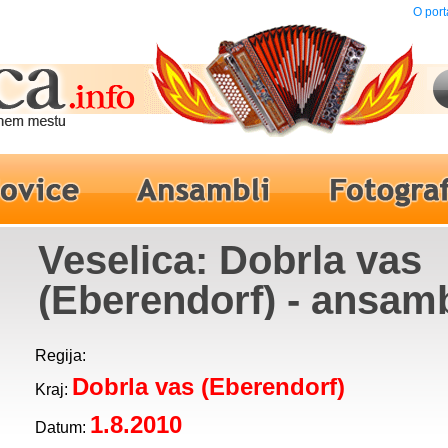
O port
Veselica: Dobrla vas
(Eberendorf) - ansam
Fantje z vasi
Regija:
Dobrla vas (Eberendorf)
Kraj:
1.8.2010
Datum: