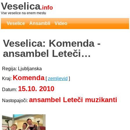
Veselica
.info
Vse veselice na enem mestu
Veselice
Ansambli
Video
Veselica: Komenda -
ansambel Leteči
muzikanti
Regija: Ljubljanska
Komenda
Kraj:
[
zemljevid
]
15.10. 2010
Datum:
ansambel Leteči muzikanti
Nastopajoči: