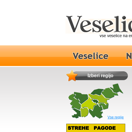
Izberi regijo
Vse regije