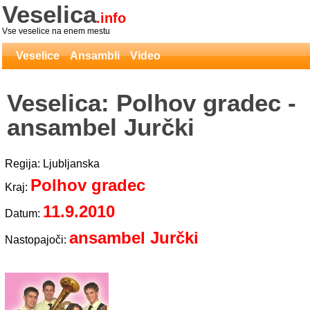
Veselica
.info
Vse veselice na enem mestu
Veselice
Ansambli
Video
Veselica: Polhov gradec -
ansambel Jurčki
Regija: Ljubljanska
Polhov gradec
Kraj:
11.9.2010
Datum:
ansambel Jurčki
Nastopajoči: