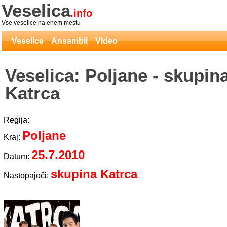
Veselica
.info
Vse veselice na enem mestu
Veselice
Ansambli
Video
Veselica: Poljane - skupin
Katrca
Regija:
Poljane
Kraj:
25.7.2010
Datum:
skupina Katrca
Nastopajoči: