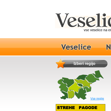
Izberi regijo
Vse regije