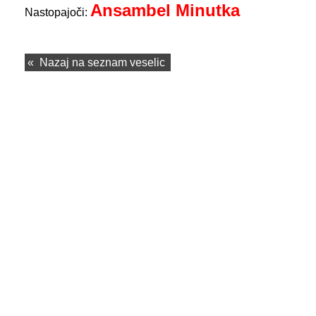
Ansambel Minutka
Nastopajoči:
«
Nazaj na seznam veselic