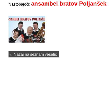
ansambel bratov Poljanšek
Nastopajoči:
«
Nazaj na seznam veselic