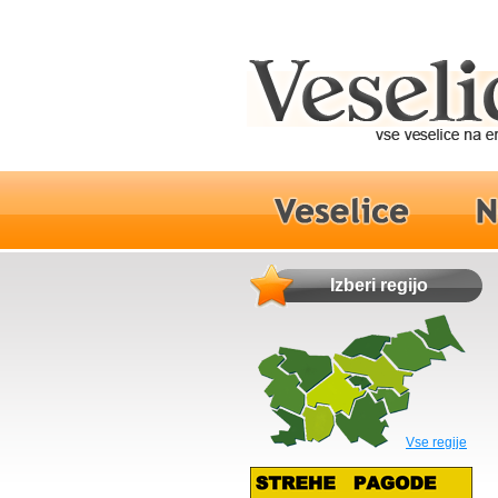
Izberi regijo
Vse regije