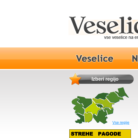
Izberi regijo
Vse regije