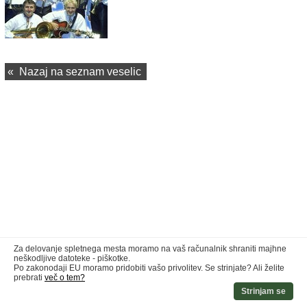
«
Nazaj na seznam veselic
Za delovanje spletnega mesta moramo na vaš računalnik shraniti majhne
neškodljive datoteke - piškotke.
Po zakonodaji EU moramo pridobiti vašo privolitev. Se strinjate? Ali želite
prebrati
več o tem?
Strinjam se