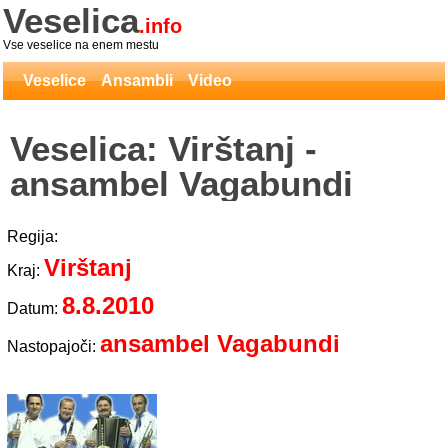
Veselica
.info
Vse veselice na enem mestu
Veselice
Ansambli
Video
Veselica: Virštanj -
ansambel Vagabundi
Regija:
Virštanj
Kraj:
8.8.2010
Datum:
ansambel Vagabundi
Nastopajoči: