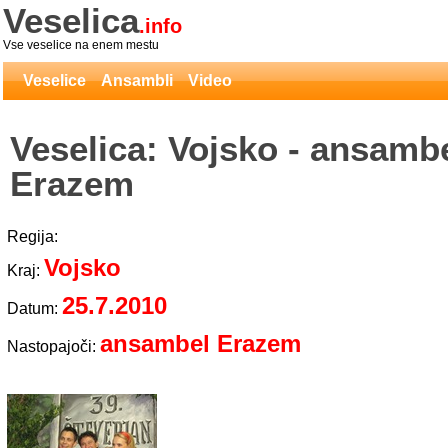
Veselica
.info
Vse veselice na enem mestu
Veselice
Ansambli
Video
Veselica: Vojsko - ansamb
Erazem
Regija:
Vojsko
Kraj:
25.7.2010
Datum:
ansambel Erazem
Nastopajoči: