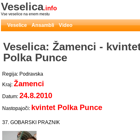
Veselica
.info
Vse veselice na enem mestu
Veselice
Ansambli
Video
Veselica: Žamenci - kvinte
Polka Punce
Regija: Podravska
Žamenci
Kraj:
24.8.2010
Datum:
kvintet Polka Punce
Nastopajoči:
37. GOBARSKI PRAZNIK