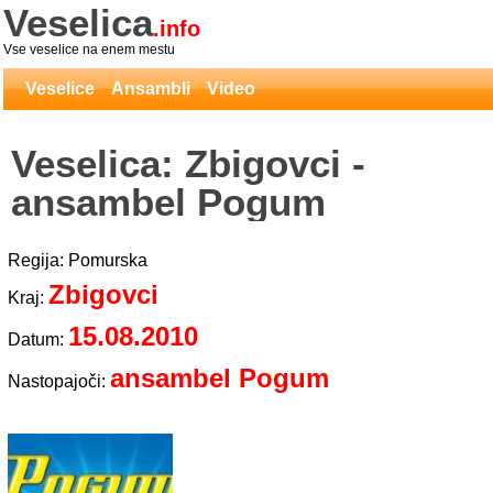
Veselica
.info
Vse veselice na enem mestu
Veselice
Ansambli
Video
Veselica: Zbigovci -
ansambel Pogum
Regija: Pomurska
Zbigovci
Kraj:
15.08.2010
Datum:
ansambel Pogum
Nastopajoči: