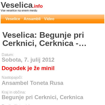
Veselica
.info
Vse veselice na enem mestu
Veselice
Ansambli
Video
Veselica: Begunje pri
Cerknici, Cerknica -
Ansambel Toneta Rusa
Datum:
Sobota, 7. julij 2012
Dogodek je že minil
Nastopajoči:
Ansambel Toneta Rusa
Kraj in občina:
Begunje pri Cerknici, Cerknica