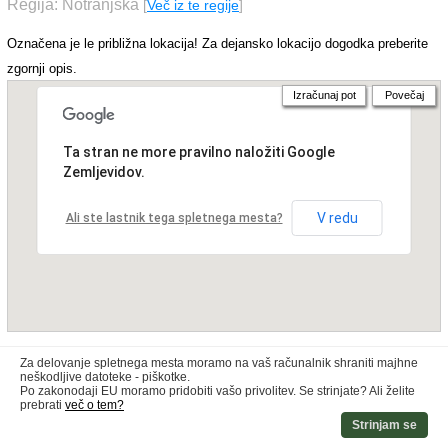
Regija: Notranjska
[
Več iz te regije
]
Označena je le približna lokacija! Za dejansko lokacijo dogodka preberite
zgornji opis.
Izračunaj pot
Povečaj
Ta stran ne more pravilno naložiti Google
Zemljevidov.
V redu
Ali ste lastnik tega spletnega mesta?
Za delovanje spletnega mesta moramo na vaš računalnik shraniti majhne
neškodljive datoteke - piškotke.
Po zakonodaji EU moramo pridobiti vašo privolitev. Se strinjate? Ali želite
prebrati
več o tem?
Strinjam se