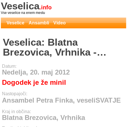
Veselica
.info
Vse veselice na enem mestu
Veselice
Ansambli
Video
Veselica: Blatna
Brezovica, Vrhnika -
Ansambel Petra Finka,
Datum:
veseliSVATJE
Nedelja, 20. maj 2012
Dogodek je že minil
Nastopajoči:
Ansambel Petra Finka, veseliSVATJE
Kraj in občina:
Blatna Brezovica, Vrhnika