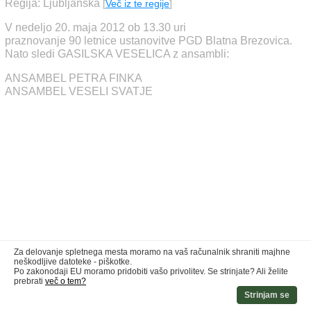
Regija: Ljubljanska
[
Več iz te regije
]
V nedeljo 20. maja 2012 ob 13.30 uri
praznovanje 90 letnice ustanovitve PGD Blatna Brezovica.
Nato sledi GASILSKA VESELICA z ansambli:
ANSAMBEL PETRA FINKA
ANSAMBEL VESELI SVATJE
Za delovanje spletnega mesta moramo na vaš računalnik shraniti majhne
neškodljive datoteke - piškotke.
Po zakonodaji EU moramo pridobiti vašo privolitev. Se strinjate? Ali želite
prebrati
več o tem?
Strinjam se