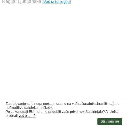
Regija: Ljubljanska
[
Več iz te regije
]
Za delovanje spletnega mesta moramo na vaš računalnik shraniti majhne
neškodljive datoteke - piškotke.
Po zakonodaji EU moramo pridobiti vašo privolitev. Se strinjate? Ali želite
prebrati
več o tem?
Strinjam se