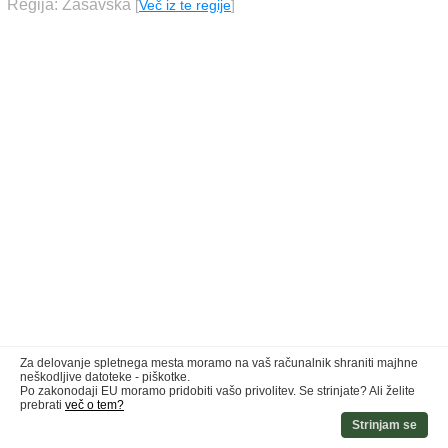
Regija: Zasavska
[
Več iz te regije
]
Za delovanje spletnega mesta moramo na vaš računalnik shraniti majhne
neškodljive datoteke - piškotke.
Po zakonodaji EU moramo pridobiti vašo privolitev. Se strinjate? Ali želite
prebrati
več o tem?
Strinjam se