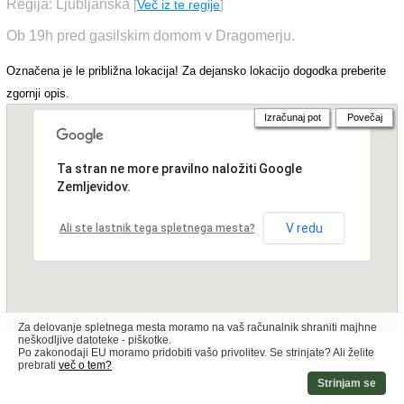
Regija: Ljubljanska
[
Več iz te regije
]
Ob 19h pred gasilskim domom v Dragomerju.
Označena je le približna lokacija! Za dejansko lokacijo dogodka preberite
zgornji opis.
Izračunaj pot
Povečaj
Ta stran ne more pravilno naložiti Google
Zemljevidov.
V redu
Ali ste lastnik tega spletnega mesta?
Za delovanje spletnega mesta moramo na vaš računalnik shraniti majhne
neškodljive datoteke - piškotke.
Po zakonodaji EU moramo pridobiti vašo privolitev. Se strinjate? Ali želite
prebrati
več o tem?
Strinjam se