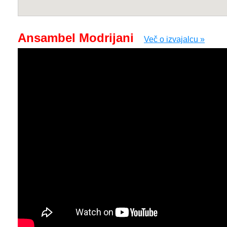
Ansambel Modrijani
Več o izvajalcu »