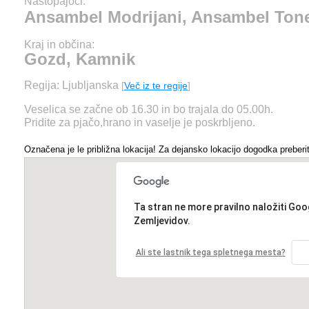
Nastopajoči:
Ansambel Modrijani, Ansambel Ton
Kraj in občina:
Gozd, Kamnik
Regija: Ljubljanska
[
Več iz te regije
]
Veselica se začne ob 16.30 in bo trajala do 05.00h.
Pridite za pjačo,hrano in vaselje je poskrbljeno.
Označena je le približna lokacija! Za dejansko lokacijo dogodka preberit
Ta stran ne more pravilno naložiti Goo
Zemljevidov.
Ali ste lastnik tega spletnega mesta?