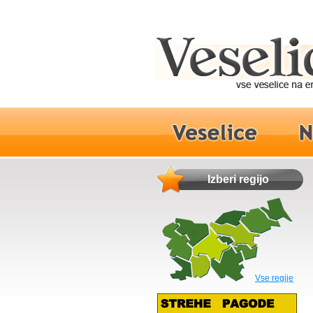
Izberi regijo
Vse regije