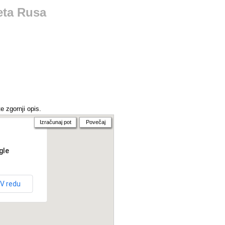
eta Rusa
e zgornji opis.
Izračunaj pot
Povečaj
gle
V redu