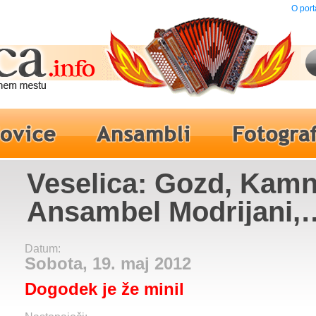
O port
Veselica: Gozd, Kamn
Ansambel Modrijani,
Ansambel Toneta Ru
Datum:
Sobota, 19. maj 2012
Dogodek je že minil