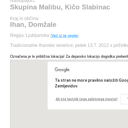
Nastopajoči:
Skupina Malibu, Kičo Slabinac
Kraj in občina:
Ihan, Domžale
Regija: Ljubljanska
[
Več iz te regije
]
Tradicionalne Ihanske veselice, petek 13.7. 2012 s pričetk
Označena je le približna lokacija! Za dejansko lokacijo dogodka preberit
Ta stran ne more pravilno naložiti Goo
Zemljevidov.
Ali ste lastnik tega spletnega mesta?