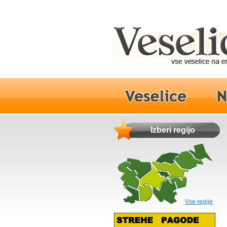
Izberi regijo
Vse regije