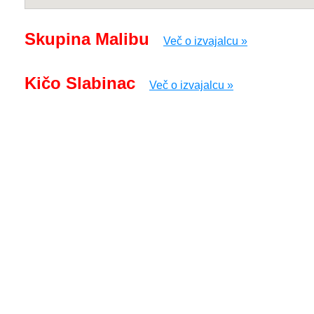
Skupina Malibu
Več o izvajalcu »
Kičo Slabinac
Več o izvajalcu »