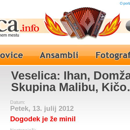
O port
Veselica: Ihan, Domža
Skupina Malibu, Kičo
Slabinac
Datum:
Petek, 13. julij 2012
Dogodek je že minil