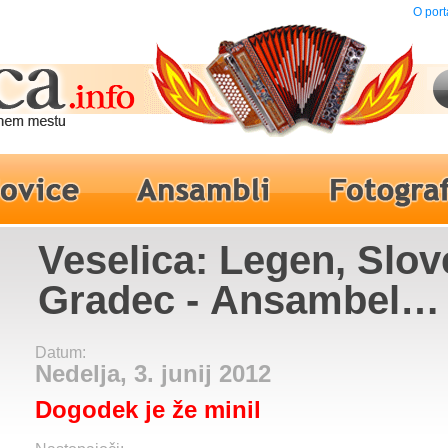
O port
Veselica: Legen, Slov
Gradec - Ansambel
Vagabundi
Datum:
Nedelja, 3. junij 2012
Dogodek je že minil