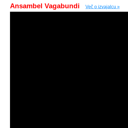
Ansambel Vagabundi
Več o izvajalcu »