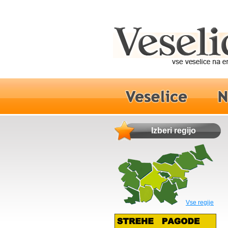
Izberi regijo
Vse regije