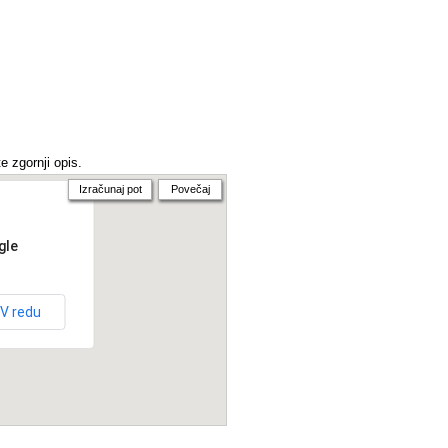
e zgornji opis.
Izračunaj pot
Povečaj
gle
V redu