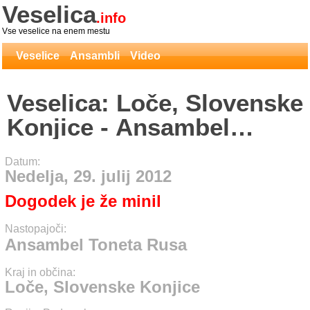
Veselica
.info
Vse veselice na enem mestu
Veselice
Ansambli
Video
Veselica: Loče, Slovenske
Konjice - Ansambel
Toneta Rusa
Datum:
Nedelja, 29. julij 2012
Dogodek je že minil
Nastopajoči:
Ansambel Toneta Rusa
Kraj in občina:
Loče, Slovenske Konjice