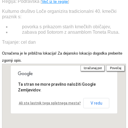
Regija: Podravska
[
Več iz te regije
]
Kulturno društvo Loče organizira tradicionalni 40. kmečki
praznik s:
povorka s prikazom starih kmečkih običajev,
zabava pod šotorom z ansamblom Toneta Rusa.
Trajanje: cel dan
Označena je le približna lokacija! Za dejansko lokacijo dogodka preberite
zgornji opis.
Izračunaj pot
Povečaj
Ta stran ne more pravilno naložiti Google
Zemljevidov.
V redu
Ali ste lastnik tega spletnega mesta?