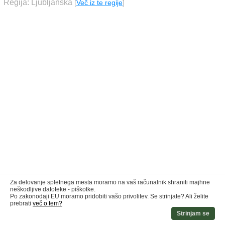
Regija: Ljubljanska
[
Več iz te regije
]
Za delovanje spletnega mesta moramo na vaš računalnik shraniti majhne
neškodljive datoteke - piškotke.
Po zakonodaji EU moramo pridobiti vašo privolitev. Se strinjate? Ali želite
prebrati
več o tem?
Strinjam se