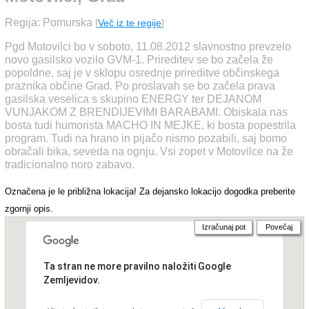
Regija: Pomurska
[
Več iz te regije
]
Pgd Motovilci bo v soboto, 11.08.2012 slavnostno prevzelo
novo gasilsko vozilo GVM-1. Prireditev se bo začela že
popoldne, saj je v sklopu osrednje prireditve občinskega
praznika občine Grad. Po proslavah se bo začela prava
gasilska veselica s skupino ENERGY ter DEJANOM
VUNJAKOM Z BRENDIJEVIMI BARABAMI. Obiskala nas
bosta tudi humorista MACHO IN MEJKE, ki bosta popestrila
program. Tudi na hrano in pijačo nismo pozabili, saj bomo
obračali bika, seveda na ognju. Vsi zopet v Motovilce na že
tradicionalno noro zabavo.
Označena je le približna lokacija! Za dejansko lokacijo dogodka preberite
zgornji opis.
Izračunaj pot
Povečaj
Ta stran ne more pravilno naložiti Google
Zemljevidov.