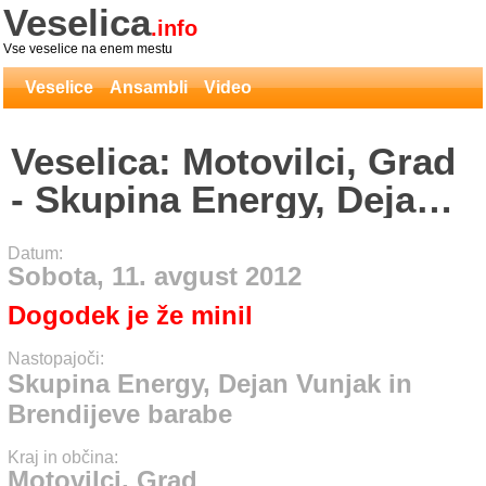
Veselica
.info
Vse veselice na enem mestu
Veselice
Ansambli
Video
Veselica: Motovilci, Grad
- Skupina Energy, Dejan
Vunjak in Brendijeve
Datum:
barabe
Sobota, 11. avgust 2012
Dogodek je že minil
Nastopajoči:
Skupina Energy, Dejan Vunjak in
Brendijeve barabe
Kraj in občina:
Motovilci, Grad