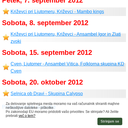
Petek, 7. september 2012
Križevci pri Ljutomeru, Križevci - Mambo kings
Sobota, 8. september 2012
Križevci pri Ljutomeru, Križevci - Ansambel Igor in Zlati
zvoki
Sobota, 15. september 2012
Cven, Ljutomer - Ansambel Vitica, Folklorna skupina KD
Cven
Sobota, 20. oktober 2012
Selnica ob Dravi - Skupina Calypso
Za delovanje spletnega mesta moramo na vaš računalnik shraniti majhne
Prikaži pretekle dogodke
neškodljive datoteke - piškotke.
Po zakonodaji EU moramo pridobiti vašo privolitev. Se strinjate? Ali želite
prebrati
več o tem?
Strinjam se