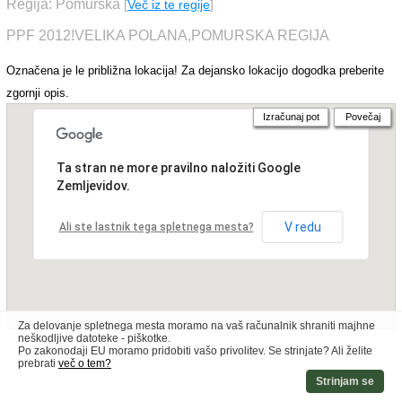
Regija: Pomurska
[
Več iz te regije
]
PPF 2012!VELIKA POLANA,POMURSKA REGIJA
Označena je le približna lokacija! Za dejansko lokacijo dogodka preberite
zgornji opis.
Izračunaj pot
Povečaj
Ta stran ne more pravilno naložiti Google
Zemljevidov.
V redu
Ali ste lastnik tega spletnega mesta?
Za delovanje spletnega mesta moramo na vaš računalnik shraniti majhne
neškodljive datoteke - piškotke.
Po zakonodaji EU moramo pridobiti vašo privolitev. Se strinjate? Ali želite
prebrati
več o tem?
Strinjam se