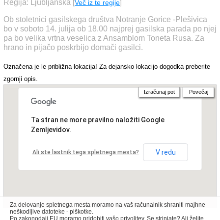
Regija: Ljubljanska
[
Več iz te regije
]
Ob stoletnici gasilskega društva Notranje Gorice -Plešivica
bo v soboto 14. julija ob 18.00 najprej gasilska parada po njej
pa bo velika vrtna veselica z Ansamblom Toneta Rusa. Za
hrano in pijačo poskrbijo domači gasilci.
Označena je le približna lokacija! Za dejansko lokacijo dogodka preberite
zgornji opis.
Izračunaj pot
Povečaj
Ta stran ne more pravilno naložiti Google
Zemljevidov.
V redu
Ali ste lastnik tega spletnega mesta?
Za delovanje spletnega mesta moramo na vaš računalnik shraniti majhne
neškodljive datoteke - piškotke.
Po zakonodaji EU moramo pridobiti vašo privolitev. Se strinjate? Ali želite