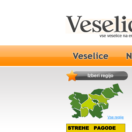
Izberi regijo
Vse regije