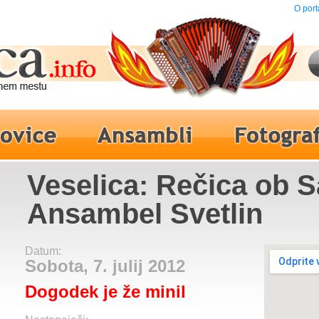
O port
Veselica: Rečica ob Sa
Ansambel Svetlin
Datum:
Sobota, 7. julij 2012
Dogodek je že minil