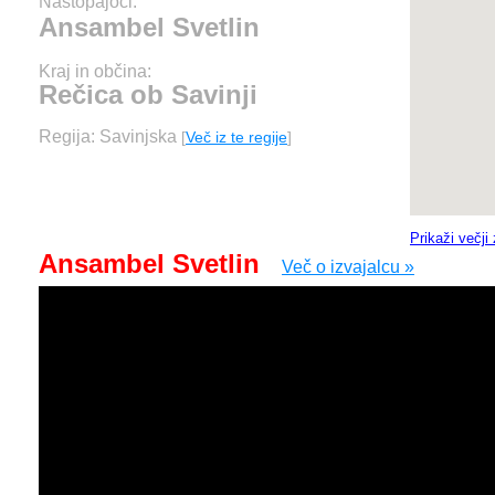
Nastopajoči:
Ansambel Svetlin
Kraj in občina:
Rečica ob Savinji
Regija: Savinjska
[
Več iz te regije
]
Prikaži večji
Ansambel Svetlin
Več o izvajalcu »